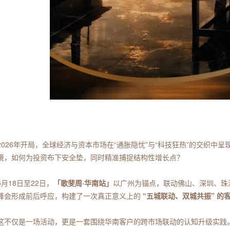
2026年开局，全球经济与资本市场在“通胀隐忧”与“科技狂热”的交织中
境，如何为投资布下安全垫，同时精准捕捉结构性增长点？
5月18日至22日，
「歌斐周·华南站」
以广州为锚点，联动佛山、深圳、珠海，并
峰会形成前后呼应，构建了一次真正意义上的
“五城联动、双城共振” 的
这不仅是一场活动，更是一套围绕华南客户的跨市场联动的认知升级实践