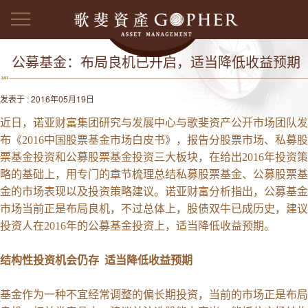
公募基金：布局良机已开启，适当降低收益预期
发表于 : 2016年05月19日
近日，诺亚财富集团研究与发展中心与歌斐资产公开市场团队发
布《2016中国股票基金市场白皮书》，报告分股票市场、私募股
票基金投资和公募股票基金投资三大板块，在给出2016年投资策
略的基础上，用专门的章节梳理总结私募股票基金、公募股票基
金的市场表现以及投资策略建议。诺亚财富分析指出，公募基金
市场当前正是布局良机，不过总体上，股债双牛已成历史，建议
投资人在2016年的公募基金投资上，适当降低收益预期。
结构性投资机会仍存  适当降低收益预期
基金作为一种不宜经常调整的偏长期投资，当前的市场正是布局