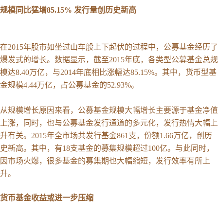
规模同比猛增85.15% 发行量创历史新高
在2015年股市如坐过山车般上下起伏的过程中，公募基金经历了
爆发式的增长。数据显示，截至2015年底，各类型公募基金总规
模达8.40万亿，与2014年底相比涨幅达85.15%。其中，货币型基
金规模4.44万亿，占公募基金的52.93%。
从规模增长原因来看，公募基金规模大幅增长主要源于基金净值
上涨，同时，也与公募基金发行通道的多元化，发行热情大幅上
升有关。2015年全市场共发行基金861支，份额1.66万亿，创历
史新高。其中，有18支基金的募集规模超过100亿。与此同时，
因市场火爆，很多基金的募集期也大幅缩短，发行效率有所上
升。
货币基金收益或进一步压缩