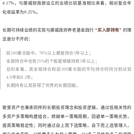
4.17%，与挪威财政部设立的业绩比较基准相比来看，相对复合年
化收益率为0.25%。
长期可持续业绩的实现与挪威政府养老基金践行
“买入即持有”
的理
念是分不开的：
前100重仓股中，78%以上都是持
仓5年以上；
全部持仓中也有25%的个股能够被持有5年以上；
总的来看，其全部持仓和前100重仓股的平均持仓时间分别达到
4.0年和8.2年。
长期持有让其获得了优秀的长期回报。
歌斐资产也秉承同样的长期投资理念和投资逻辑，
通过低相关性的
多资产多策略构建组合，跨越单一策略周期，回避单一策略劣势，
提高策略稳定性；
同时通过自上而下选策略，自下而上选管理人，