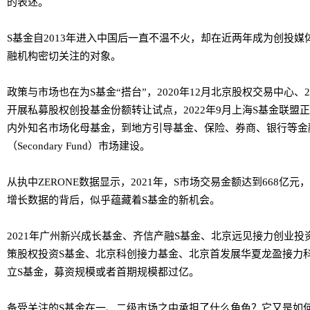
的表述。
S基金自2013年进入中国后一直不温不火，却在近两年成为创投媒
融机构密切关注的对象。
政策与市场也在为S基金“搭台”，2020年12月北京股权交易中心、
开展私募股权创投基金份额转让试点，2022年9月上海S基金联
内外知名市场化母基金，到地方引导基金、保险、券商、银行等金
（Secondary Fund）市场建设。
从执中ZERONE数据显示，2021年，S市场交易金额达到668亿元，
增长数据的背后，似乎蕴藏着S基金的新机会。
2021年广州新兴成长基金、齐信产融S基金、北京远见接力创业
策股权投资S基金、北京科创接力基金、北京首发展华夏龙盈接力
立S基金，募资规模或者首期规模都过亿。
备受关注的S基金在一、二级市场之中承担了什么角色？它又是如何