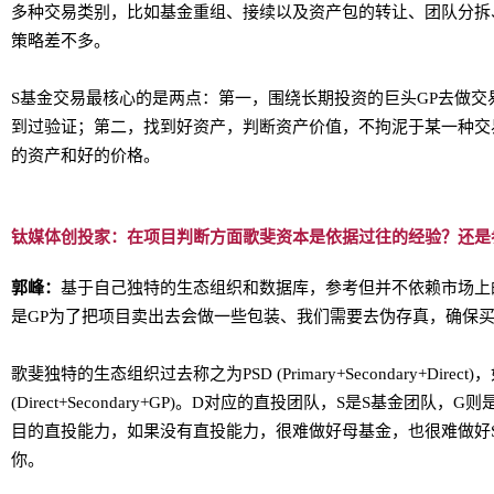
多种交易类别，比如基金重组、接续以及资产包的转让、团队分拆
策略差不多。
S基金交易最核心的是两点：第一，围绕长期投资的巨头GP去做
到过验证；第二，找到好资产，判断资产价值，不拘泥于某一种交
的资产和好的价格。
钛媒体创投家：在项目判断方面歌斐资本是依据过往的经验？还是
郭峰：
基于自己独特的生态组织和数据库，参考但并不依赖市场上
是GP为了把项目卖出去会做一些包装、我们需要去伪存真，确保
歌斐独特的生态组织过去称之为PSD (Primary+Secondary+Direc
(Direct+Secondary+GP)。D对应的直投团队，S是S基金团
目的直投能力，如果没有直投能力，很难做好母基金，也很难做好
你。