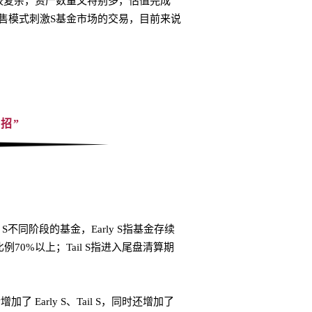
较复杂，资产数量又特别多，估值完成
售模式刺激S基金市场的交易，目前来说
。
招”
l S不同阶段的基金，Early S指基金存续
例70%以上；Tail S指进入尾盘清算期
 Early S、Tail S，同时还增加了