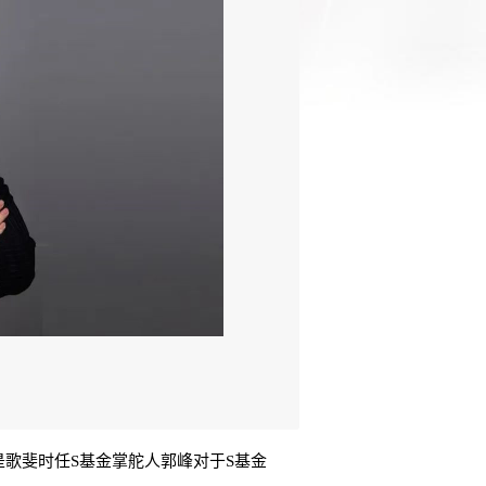
。
是歌斐时任S基金掌舵人郭峰对于S基金