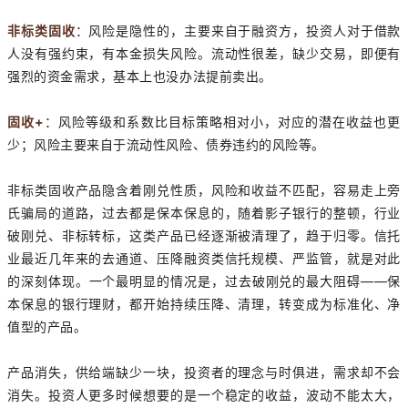
非标类固收
：风险是隐性的，主要来自于融资方，投资人对于借款
人没有强约束，有本金损失风险。流动性很差，缺少交易，即便有
强烈的资金需求，基本上也没办法提前卖出。
固收+
：风险等级和系数比目标策略相对小，对应的潜在收益也更
少；风险主要来自于流动性风险、债券违约的风险等。
非标类固收产品隐含着刚兑性质，风险和收益不匹配，容易走上旁
氏骗局的道路，过去都是保本保息的，随着影子银行的整顿，行业
破刚兑、非标转标，这类产品已经逐渐被清理了，趋于归零。信托
业最近几年来的去通道、压降融资类信托规模、严监管，就是对此
的深刻体现。一个最明显的情况是，过去破刚兑的最大阻碍——保
本保息的银行理财，都开始持续压降、清理，转变成为标准化、净
值型的产品。
产品消失，供给端缺少一块，投资者的理念与时俱进，需求却不会
消失。投资人更多时候想要的是一个稳定的收益，波动不能太大，