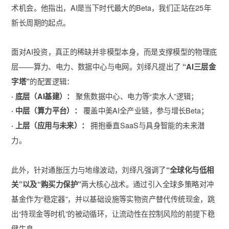
术机会。他指出，AI是当下时代最大的Beta，我们正站在25年
新长周期的起点。
面对AI投资，真正的稀缺并非模型本身，而是支撑模型的物理底
层——算力、电力、数据中心与电网。刘绎凡提出了
“AI三层金
字塔”
的配置逻辑：
· 底层（AI基建）：
聚焦数据中心、电力等“卖水人”逻辑；
· 中层（算力平台）：
覆盖中美AI全产业链，参与增长Beta；
· 上层（应用与未来）：
拥抱垂直SaaS与具身智能的未来潜
力。
此外，针对通胀压力与地缘波动，刘绎凡强调了
“全球化与低相
关”以及“购买力保护”
两大核心战术。通过引入全球多策略对冲
基金作为“稳定器”，并以基础设施等实物资产替代传统现金，跳
出“持现金等时机”的被动循环，让流动性在控制风险的前提下稳
健生息。