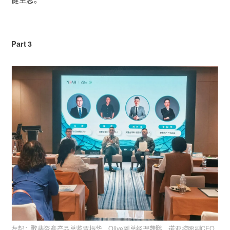
Part 3
左起：歌斐资產产品总监贾振华、Olive副总经理魏鹏、诺亚控股副CFO