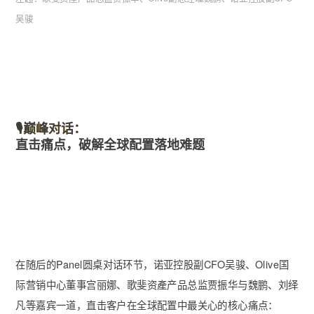
吴骏
🎙巅峰对话：
直击痛点，破解全球配置落地难题
在随后的Panel圆桌对话环节，诺亚控股副CFO吴骏、Olive国
际营销中心董事宫丽娜、歌斐资產产品总监贾振华与魏鹏、刘绎
凡等嘉宾一道，直击客户在全球配置中最关心的核心痛点：