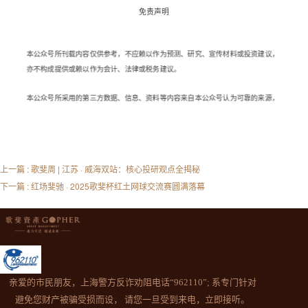
免责声明
本公众号所刊载内容仅供参考，不应赖以作为预测、研究、宣传材料或投资建议，
亦不构成提供或赖以作为会计、法律或税务建议。
本公众号所采用的第三方数据、信息、资料等内容来自本公众号认为可靠的来源，
但本公众号并不保证这些数据、信息、资料等内容的准确性、时效性和完整性，亦
不会为这些数据、信息、资料等内容承担任何责任。读者须全权自行决定是否依赖
本公众号提供的信息。市场有风险，投资需谨慎。
上一篇 : 歌斐周 | 江苏 · 威海双站：核心投研观点全揭秘
本公众号所刊载内容可能包含某些前瞻性陈述。前瞻性陈述的标志性词语包括"预
期"、"应"、“估计”、"可能"、"会"、“将”、“相信”、“将来”、“计划”以及类似表达。前
下一篇 : 红场斐驰 · 2025歌斐杯红土网球交流赛圆满落幕
瞻性陈述通常涉及不可控风险及不确定性因素，可能导致实际结果与前瞻性陈述的
预期结果完全不符。任何人需审慎考虑风险及不确定性因素，不可完全依赖前瞻性
陈述。
本公众号声明，无论是否出现最新信息、未来事件或其它情况，本公众号均无义务
对任何前瞻性陈述进行更新或修改。
亲爱的市民朋友，上海警方反诈劝阻电话“962110”; 系专门针对
避免您财产被骗受损而设， 请您一旦受到来电，立即接听。