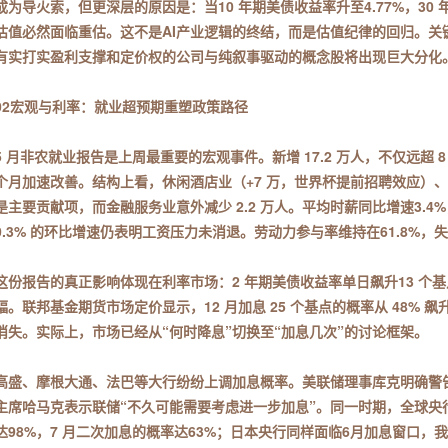
成为导火索，但更深层的原因是：当10 年期美债收益率升至4.77%，30
估值必然面临重估。这不是AI产业逻辑的终结，而是估值纪律的回归。关键
有实打实盈利支撑和定价权的公司与纯叙事驱动的概念股将出现巨大分化
02宏观与利率：就业超预期重塑政策路径
5 月非农就业报告是上周最重要的宏观事件。新增 17.2 万人，不仅远超
个月加速改善。结构上看，休闲酒店业（+7 万，世界杯提前招聘效应）、地方
是主要贡献项，而金融服务业意外减少 2.2 万人。平均时薪同比增速3.4
0.3% 的环比增速仍表明工资压力未消退。劳动力参与率维持在61.8%，失业
这份报告的真正影响体现在利率市场：2 年期美债收益率单日飙升13 个基点至4
幅。联邦基金期货市场定价显示，12 月加息 25 个基点的概率从 48% 飙
消失。实际上，市场已经从“何时降息”切换至“加息几次”的讨论框架。
高盛、摩根大通、法巴等大行纷纷上调加息概率。美联储理事库克明确警告
主席哈马克表示联储“不久可能需要考虑进一步加息”。同一时期，全球央
达98%，7 月二次加息的概率达63%；日本央行同样面临6月加息窗口