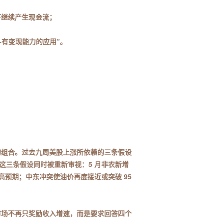
下继续产生现金流；
施+有变现能力的应用”。
理的组合。过去九周美股上涨所依赖的三条假设
这三条假设同时被重新审视：5 月非农新增
超越极高预期；中东冲突使油价再度接近或突破 95
”。市场不再只奖励收入增速，而是要求回答四个