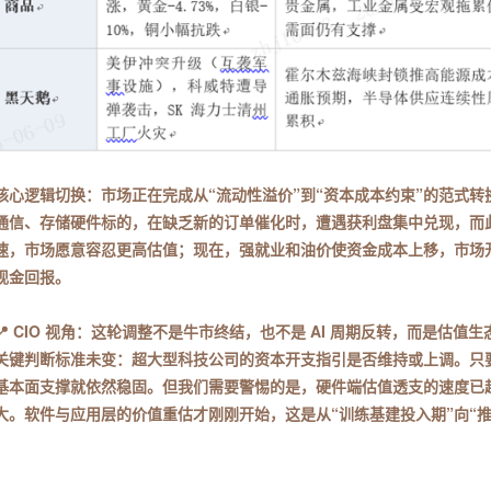
核心逻辑切换：市场正在完成从“流动性溢价”到“资本成本约束”的范式转换
通信、存储硬件标的，在缺乏新的订单催化时，遭遇获利盘集中兑现，而此
速，市场愿意容忍更高估值；现在，强就业和油价使资金成本上移，市场开
现金回报。
📍 CIO 视角：这轮调整不是牛市终结，也不是 AI 周期反转，而是估
关键判断标准未变：超大型科技公司的资本开支指引是否维持或上调。只要
基本面支撑就依然稳固。但我们需要警惕的是，硬件端估值透支的速度已
大。软件与应用层的价值重估才刚刚开始，这是从“训练基建投入期”向“