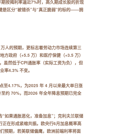
 年期按揭利率逼近7%时，高久期成长股的折现
是区分“被错杀”与“真正脆弱”的标的——拥
。
 8 万人的预期，更标志着劳动力市场连续第三
政府（+5.5 万）和医疗保健（+3.5 万）
%，虽然低于CPI通胀率（实际工资为负），但
率4.3% 不变。
.17%，为2025 年 4 月以来最大单日涨
升至约 70%，而2026 年全年降息预期已完全
“如果通胀恶化，准备加息”；克利夫兰联储
行正在形成紧缩共振。欧央行6月加息概率高
，我们预期，若美联储偏鹰，欧洲前端利率将面