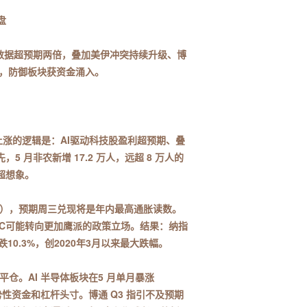
盘
业数据超预期两倍，叠加美伊冲突持续升级、博
跌，防御板块获资金涌入。
连续上涨的逻辑是：AI驱动科技股盈利超预期、叠
月非农新增 17.2 万人，远超 8 万人的
超想象。
要推手），预期周三兑现将是年内最高通胀读数。
MC可能转向更加鹰派的政策立场。结果：纳指
跌10.3%，创2020年3月以来最大跌幅。
平仓。AI 半导体板块在5 月单月暴涨
量趋势性资金和杠杆头寸。博通 Q3 指引不及预期