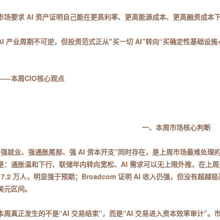
市场要求 AI 资产证明自己能在更高利率、更高能源成本、更高融资成本
AI 产业周期不可逆，但投资范式正从"买一切 AI”转向“买确定性基础设
——本周CIO核心观点
一、本周市场核心判断
“强就业、强通胀尾部、强 AI 资本开支”同时存在，是上周市场最难处
是：通胀温和下行、联储年内转向宽松、AI 需求可以无上限外推，在上周
17.2 万人，明显强于预期；Broadcom 证明 AI 收入仍强，但没有
美元区间。
本周真正发生的不是“AI 交易结束”，而是“AI 交易进入资本效率审计