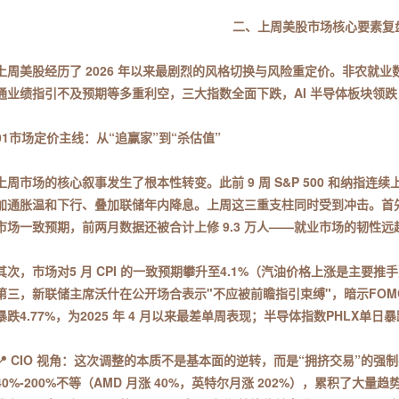
二、上周美股市场核心要素复
上周美股经历了 2026 年以来最剧烈的风格切换与风险重定价。非农就
通业绩指引不及预期等多重利空，三大指数全面下跌，AI 半导体板块领
01市场定价主线：从“追赢家”到“杀估值”
上周市场的核心叙事发生了根本性转变。此前 9 周 S&P 500 和纳指
加通胀温和下行、叠加联储年内降息。上周这三重支柱同时受到冲击。首先，5 
市场一致预期，前两月数据还被合计上修 9.3 万人——就业市场的韧性远
其次，市场对5 月 CPI 的一致预期攀升至4.1%（汽油价格上涨是主
第三，新联储主席沃什在公开场合表示"不应被前瞻指引束缚"，暗示FO
暴跌4.77%，为2025 年 4 月以来最差单周表现；半导体指数PHLX单日暴
📍 CIO 视角：这次调整的本质不是基本面的逆转，而是“拥挤交易”的强制
40%-200%不等（AMD 月涨 40%，英特尔月涨 202%），累积了大