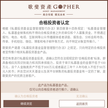
合格投资者认定
根据《私募投资基金监督管理暂行办法》第四章第十四条规定：“私募基金管理
人、私募基金销售机构不得向合格投资者之外的单位和个人募集资金，不得通过
报刊、电台、电视、互联网等公众传播媒体或者讲座、报告会、分析会和布告、
传单、手机短信、微信、博客和电子邮件等方式，向不特定对象宣传推介。”
歌斐资产谨遵《私募投资基金监督管理暂行办法》之规定，只向特定的合格投资
者宣传推介相关私募投资基金产品。
若您有意进行私募投资基金投资，请确认您符合法规规定的“合格投资者”标准，即
机构业务-业务简介
具备相应风险识别能力和风险承担能力，投资于单只私募基金的金额不低于100
万元，且个人金融类资产不低于300万元或者最近三年个人年均收入不低于50万
▉ 具备基金销售牌照的金融机构、互联网金融平台以及其他代理销售机构代销歌斐
元人民币；并且您对天天基金以及其平台销售的私募投资基金有一定的了解，是
资产主动管理型产品；
歌斐资产的优质注册客户。
▉ 与代销渠道其他可能的合作形式；
此产品为私募基金产品，
仅可以向合格投资者进行推介，请确认
业务模式
确认为
合格投资者
无法确认
继续浏览
返回首页