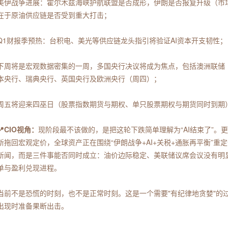
美伊战争进展：霍尔木兹海峡护航联盟是否成形，伊朗是否报复升级（市场已p
在于原油供应链是否受到重大打击；
Q1财报季预热：台积电、美光等供应链龙头指引将验证AI资本开支韧性；
下周将是宏观数据密集的一周，多国央行决议将成为焦点，包括澳洲联储
本央行、瑞典央行、英国央行及欧洲央行（周四）；
周五将迎来四巫日（股票指数期货与期权、单只股票期权与期货同时到期
📍CIO视角：
现阶段最不该做的，是把这轮下跌简单理解为“AI结束了”。
新拖回宏观定价，全球资产正在围绕“伊朗战争+AI+关税+通胀再平衡”
新闻，而是三件事能否同时成立：油价边际稳定、美联储议席会议没有明显转
单与盈利兑现进程。
当前不是恐慌的时刻，也不是正常时刻。这是一个需要"有纪律地贪婪"的
出现时准备果断出击。