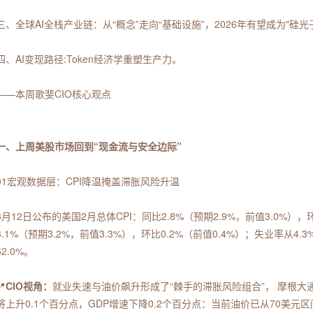
三、全球AI全栈产业链：从“概念”走向“基础设施”，2026年有望成为"硅光
四、AI变现路径:Token经济学重塑生产力。
——本周歌斐CIO核心观点
一、上周美股市场回到“现金流与安全边际”
01宏观数据层：CPI降温掩盖滞胀风险升温
3月12日公布的美国2月总体CPI：同比2.8%（预期2.9%，前值3.0%），
3.1%（预期3.2%，前值3.3%），环比0.2%（前值0.4%）；失业率从4.
62.0%。
📍
CIO视角：
就业失速与油价飙升形成了“棘手的滞胀风险组合”， 摩根大
将上升0.1个百分点，GDP增速下降0.2个百分点：当前油价已从70美元区