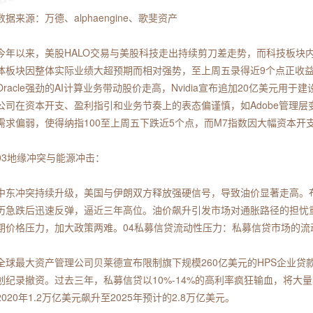
数据来源：万德、alphaengine、歌斐资产
今年以来，美股HALO交易与美股科技走出持续剪刀差走势，而科技板块
体板块因整体实际业绩大超预期而相对强势，至上周五录得近9个点正收益
Oracle强劲的AI计算业务带动股价走高，Nvidia宣布追加20亿美元
公司在资本开支、盈利指引和业务节奏上的表态偏谨慎，如Adobe管理层变动
需求偏弱，使得纳指100至上周五下跌近5个点，而M7指数因大幅资本开
03地缘冲突与能源冲击：
中东冲突持续升级，美国与伊朗双方释放强硬信号，导致油价显著走高。布
历急跌后迅速反弹，逼近三年高位。油价飙升引发市场对通胀路径的担忧
期价格压力，加大政策两难。04私募信贷流动性压力：私募信贷市场的
全球最大资产管理公司贝莱德宣布限制旗下规模260亿美元的HPS企业
创纪录撤资。过去三年，私募信贷以10%-14%的高利率疯狂输血，将大
2020年1.2万亿美元飙升至2025年预计的2.8万亿美元。