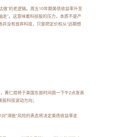
估值”的老逻辑。周五10年期美债收益率升至
着原油走”。这意味着科技股的压力，本质不是产
场并没有放弃科技，只是把定价权从“远期想
四），黄仁勋将于美国东部时间周一下午2点发表
美股科技波动方向；
威尔对"滞胀"风险的表态将决定美债收益率走