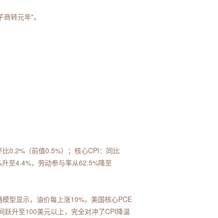
子商转元年"。
环比0.2%（前值0.5%）；核心CPI：同比
3%升至4.4%，劳动参与率从62.5%降至
通模型显示，油价每上涨10%，美国核心PCE
间跃升至100美元以上，完全对冲了CPI降温