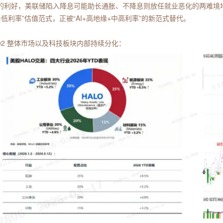
的利好，美联储陷入降息可能助长通胀、不降息则放任就业恶化的两难境地。美股
+低利率”估值范式，正被“AI+高地缘+中高利率”的新范式替代。
02 整体市场以及科技板块内部持续分化：