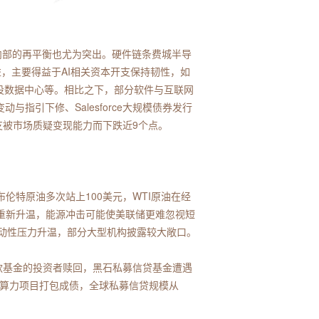
内部的再平衡也尤为突出。硬件链条费城半导
，主要得益于AI相关资本开支保持韧性，如
用于建设数据中心等。相比之下，部分软件与互联网
与指引下修、Salesforce大规模债券发行
支被市场质疑变现能力而下跌近9个点。
伦特原油多次站上100美元，WTI原油在经
重新升温，能源冲击可能使美联储更难忽视短
流动性压力升温，部分大型机构披露较大敞口。
贷款基金的投资者赎回，黑石私募信贷基金遭遇
量算力项目打包成债，全球私募信贷规模从