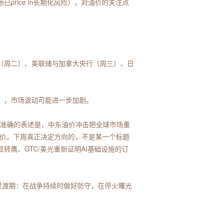
rice in长期化风险），对油价的关注点
（周二）、美联储与加拿大央行（周三）、日
），市场波动可能进一步加剧。
更准确的表述是，中东油价冲击把全球市场重
重定价。下周真正决定方向的，不是某一个标题
鹰、GTC/美光重新证明AI基础设施的订
过渡期：在战争持续时做好防守，在停火曙光