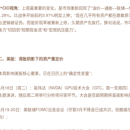
📍
CIO视角：
上周最重要的变化，是市场重新回到了“油价—通胀—联储—
4.28%，比战争开始前的3.97%明显上移；“现在几乎所有资产都在跟
业逻辑被证伪，而是折现率被重新上修，久期资产先挨打。换句话说，市
象力”切回到“短期现金流”和“宏观抗压能力”。
二、美股：滞胀阴影下的资产重定价
本周影响美股核心要素，已在日历上的“确定性变量”：
3月18日（周二）：英伟达（NVDA）GPU技术大会（GTC，周一至周
主题演讲，随后周二将举行分析师问答环节。大会是否超预期将直接影响
3月19-20日：美联储FOMC议息会议（尽管3月不降息已成共识，但鲍
向）;