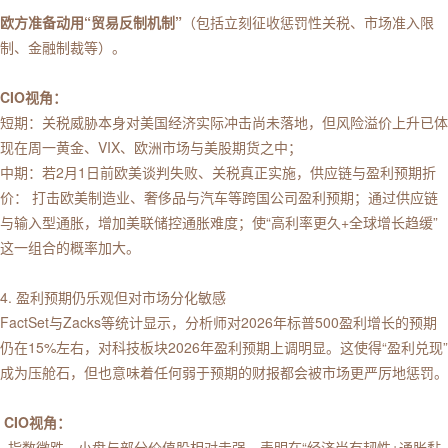
欧方准备动用“贸易反制机制”
（包括立刻征收惩罚性关税、市场准入限
制、金融制裁等）。
CIO视角：
短期：关税威胁本身对美国经济实际冲击尚未落地，但风险溢价上升已体
现在周一黄金、VIX、欧洲市场与美股期货之中；
中期：若2月1日前欧美谈判失败、关税真正实施，供应链与盈利预期折
价： 打击欧美制造业、奢侈品与汽车等跨国公司盈利预期；通过供应链
与输入型通胀，增加美联储控通胀难度；使“高利率更久+全球增长趋缓”
这一组合的概率加大。
4. 盈利预期仍乐观但对市场分化敏感
FactSet与Zacks等统计显示，分析师对2026年标普500盈利增长的预期
仍在15%左右，对科技板块2026年盈利预期上调明显。这使得“盈利兑现”
成为压舱石，但也意味着任何弱于预期的财报都会被市场更严厉地惩罚。
CIO视角：
· 指数微跌、小盘与部分价值股相对走强，表明在“经济尚有韧性+通胀黏