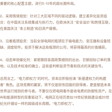
重要的核心配置主题，进行5-10年的超长期布局。
2、采用情境规划：针对三大区域不同的驱动逻辑，建立差异化投资组
合：在中国关注系统集成与执行力，在欧洲关注 “安全溢价”和跨境互联，
在美国关注 “本土制造”和旧资产替换。
3、沿着瓶颈投资：当前全球电网的瓶颈在于输电能力、变压器和设备短
缺、调度软件。投资于解决这些瓶颈的公司，将获得最高的价值捕获。
4、动态审视催化剂：紧密跟踪各国政策细则的出台、巨额招标订单的落
地、以及技术标准的确立，这些是判断投资节奏和拐点的关键信号。
总而言之，“电力即权力”的时代，资本应积极扮演 “新基建权力的构建
者” 角色。这场竞赛的赢家，将不仅是财务回报的获得者，更是塑造未来
世界运行规则的参与者。不要仅仅把电网看作是收电费的防御性资产。在
AI和能源转型的双重驱动下，电网正在经历类似19世纪铁路建设或20世
纪光纤铺设一样的超级成长周期。“电力即权力”。