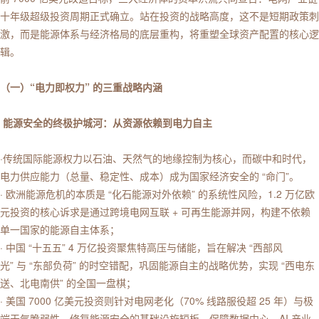
十年级超级投资周期正式确立。站在投资的战略高度，这不是短期政策刺
激，而是能源体系与经济格局的底层重构，将重塑全球资产配置的核心逻
辑。
（一）“电力即权力” 的三重战略内涵
能源安全的终极护城河：从资源依赖到电力自主
·传统国际能源权力以石油、天然气的地缘控制为核心，而碳中和时代，
电力供应能力（总量、稳定性、成本）成为国家经济安全的 “命门”。
· 欧洲能源危机的本质是 “化石能源对外依赖” 的系统性风险，1.2 万亿欧
元投资的核心诉求是通过跨境电网互联 + 可再生能源并网，构建不依赖
单一国家的能源自主体系；
· 中国 “十五五” 4 万亿投资聚焦特高压与储能，旨在解决 “西部风
光” 与 “东部负荷” 的时空错配，巩固能源自主的战略优势，实现 “西电东
送、北电南供” 的全国一盘棋；
· 美国 7000 亿美元投资则针对电网老化（70% 线路服役超 25 年）与极
端天气脆弱性，修复能源安全的基础设施短板，保障数据中心、AI 产业