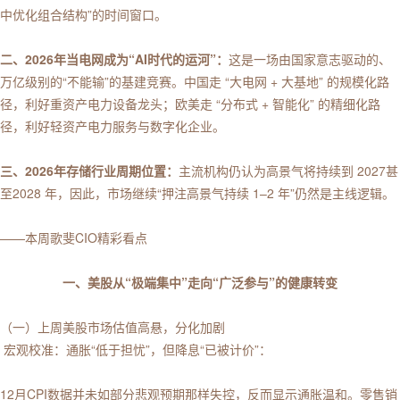
中优化组合结构”的时间窗口。
二、2026年当电网成为“AI时代的运河”：
这是一场由国家意志驱动的、
万亿级别的“不能输”的基建竞赛。中国走 “大电网 + 大基地” 的规模化路
径，利好重资产电力设备龙头；欧美走 “分布式 + 智能化” 的精细化路
径，利好轻资产电力服务与数字化企业。
三、2026年存储行业周期位置：
主流机构仍认为高景气将持续到 2027甚
至2028 年，因此，市场继续“押注高景气持续 1–2 年”仍然是主线逻辑。
——本周歌斐CIO精彩看点
一、美股从“极端集中”走向“广泛参与”的健康转变
（一）上周美股市场估值高悬，分化加剧
宏观校准：通胀“低于担忧”，但降息“已被计价”：
12月CPI数据并未如部分悲观预期那样失控，反而显示通胀温和。零售销