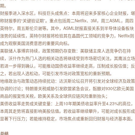
期。
财报季进入深水区，科技巨头成焦点：本周将迎来多家核心企业财报，堪
称财报季的“关键验证期”。重点包括周二Netflix、3M，周三ASML，周四
英特尔，周五斯伦贝谢等。其中，ASML财报直接关系到半导体设备板块
涨势的延续性，英特尔财报将检验其在晶圆代工领域的竞争力，Netflix则
成为观察美国消费意愿的重要风向标。
美联储人事博弈持续，政策预期仍存变数：美联储主席人选竞争仍在持
续，沃什作为热门人选的相关动态将继续受到市场密切关注。其鹰派立场
若进一步得到确认，可能推动国债收益率继续走高，压制成长股估值；反
之，若出现人选松动，可能引发市场对政策宽松的重新预期。
地缘政治与政策动态持续扰动：达沃斯论坛召开将引发对全球经济及政策
协调的讨论；特朗普关税威胁引发欧盟紧急会议，酝酿对930亿欧元美国
商品的报复性关税，欧美关系及全球供应链风险重新抬头；
美债收益率走势成关键变量：上周10年期美债收益率升至4.23%的高位，
本周其走势将直接影响美股估值。若收益率继续攀升，可能对成长股形成
显著下行压力；若能维持稳定，市场焦点或重新回归财报与经济基本面。
总结