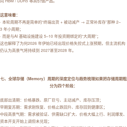
向 HBM / DDR5 等高价值产品。
这意味着：
· 本轮周期不再是简单的“终端出货 + 被动减产 → 正常补库存”那种 2–
3 年小周期；
· 而是与AI 基础设施建设 5–10 年投资期绑定的“大周期”；
这也解释了为何2026 年伊始已经出现价格失控式上涨预期，但主流机构
仍认为高景气将持续到 2027甚至2028 年。
七、全球存储（Memory）周期的深度定位与趋势梳理如果把存储周期粗
分为四个阶段：
底部出清期：价格暴跌、原厂巨亏、主动减产、库存压顶；
早期复苏期：需求刚恢复、价格止跌回升、库存回到健康区；
中段高景气期：需求被验证、供需缺口扩大、价格大幅上行、利润爆发、
资本开支开始上调但未兑现；