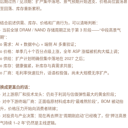
后期过热 / 见顶期：扩产集中落地、景气预期开始透支、价格高位震荡甚
至回落、库存重新累积。
结合前述供需、库存、价格和厂商行为，可以清晰判断：
· 当前全球 DRAM / NAND 存储周期正处于第 3 阶段——“中段高景气
期”：
o 需求：AI + 数据中心 + 端侧 AI 多重验证；
o 价格：单季几十个百分点级上涨，全年 ASP 涨幅被机构大幅上调；
o 供给：扩产计划明确但集中落地在 2027 之后；
o 库存：健康偏紧，补库存与真需求共振；
o 厂商：毛利率快速拉升，话语权极强，尚未大规模无序扩产。
换成更直白的话：
· 对上游原厂和技术龙头：仍处于利润与估值弹性最大的黄金阶段；
· 对中下游终端厂商：正面临原材料成本的“最难熬阶段”，BOM 被动抬
升，价格压力开始向消费者转嫁；
· 对投资与产业决策：现在再去押注“周期刚启动”已经晚了，但“押注高景
气持续 1–2 年”仍然是主线逻辑。