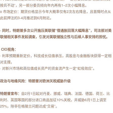
按兵不动”，另一部分委员倾向年内再有1–2次小幅降息。
o 市场定价：期货价格显示今年大概率仅有2次左右降息，且首降时点从
此前押注的3-4月推迟到6月附近。
· 同时，特朗普多次公开施压美联储“借通胀回落大幅降息”，司法部对美
联储相关事件发起调查，引发对美联储独立性与后续人事安排的担忧。
CIO视角：
· 利率预期重新定价，科技成长估值承压，高股息与金融板块获得一定相
对支撑。
· 对新兴市场和高估值成长资产的资金流产生一定“虹吸效应”。
政治与地缘风险：特朗普对欧洲关税威胁升级
特朗普宣布：
自2月1日起对丹麦、挪威、瑞典、法国、德国、荷兰、比
利时、英国等国的部分进口商品加征10%关税，并威胁6月1日上调至
25%，除非在格陵兰问题达成“交易”。