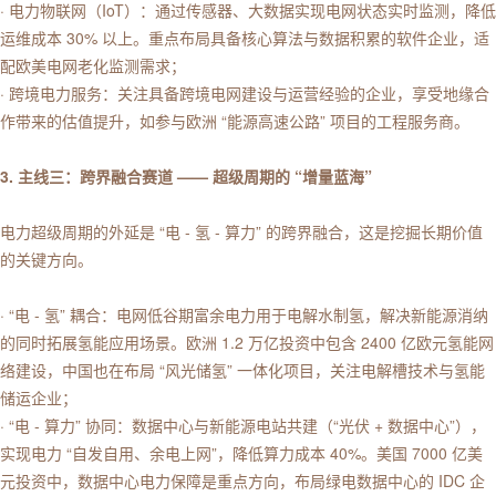
· 电力物联网（IoT）：通过传感器、大数据实现电网状态实时监测，降低
运维成本 30% 以上。重点布局具备核心算法与数据积累的软件企业，适
配欧美电网老化监测需求；
· 跨境电力服务：关注具备跨境电网建设与运营经验的企业，享受地缘合
作带来的估值提升，如参与欧洲 “能源高速公路” 项目的工程服务商。
3. 主线三：跨界融合赛道 —— 超级周期的 “增量蓝海”
电力超级周期的外延是 “电 - 氢 - 算力” 的跨界融合，这是挖掘长期价值
的关键方向。
· “电 - 氢” 耦合：电网低谷期富余电力用于电解水制氢，解决新能源消纳
的同时拓展氢能应用场景。欧洲 1.2 万亿投资中包含 2400 亿欧元氢能网
络建设，中国也在布局 “风光储氢” 一体化项目，关注电解槽技术与氢能
储运企业；
· “电 - 算力” 协同：数据中心与新能源电站共建（“光伏 + 数据中心”），
实现电力 “自发自用、余电上网”，降低算力成本 40%。美国 7000 亿美
元投资中，数据中心电力保障是重点方向，布局绿电数据中心的 IDC 企