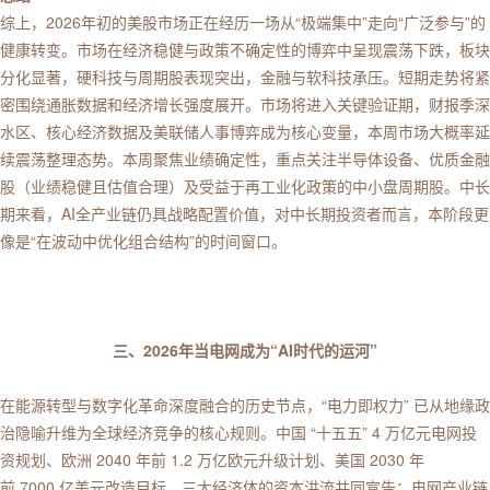
综上，2026年初的美股市场正在经历一场从“极端集中”走向“广泛参与”的
健康转变。市场在经济稳健与政策不确定性的博弈中呈现震荡下跌，板块
分化显著，硬科技与周期股表现突出，金融与软科技承压。短期走势将紧
密围绕通胀数据和经济增长强度展开。市场将进入关键验证期，财报季深
水区、核心经济数据及美联储人事博弈成为核心变量，本周市场大概率延
续震荡整理态势。本周聚焦业绩确定性，重点关注半导体设备、优质金融
股（业绩稳健且估值合理）及受益于再工业化政策的中小盘周期股。中长
期来看，AI全产业链仍具战略配置价值，对中长期投资者而言，本阶段更
像是“在波动中优化组合结构”的时间窗口。
三、2026年当电网成为“AI时代的运河”
在能源转型与数字化革命深度融合的历史节点，“电力即权力” 已从地缘政
治隐喻升维为全球经济竞争的核心规则。中国 “十五五” 4 万亿元电网投
资规划、欧洲 2040 年前 1.2 万亿欧元升级计划、美国 2030 年
前 7000 亿美元改造目标，三大经济体的资本洪流共同宣告：电网产业链