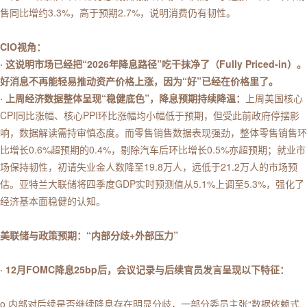
售同比增约3.3%，高于预期2.7%，说明消费仍有韧性。
CIO视角：
· 这说明市场已经把“2026年降息路径”吃干抹净了（Fully Priced-in）。
好消息不再能轻易推动资产价格上涨，因为“好”已经在价格里了。
· 上周经济数据整体呈现“稳健底色”，降息预期持续降温：
上周美国核心
CPI同比涨幅、核心PPI环比涨幅均小幅低于预期，但受此前政府停摆影
响，数据解读需持审慎态度。而零售销售数据表现强劲，整体零售销售环
比增长0.6%超预期的0.4%，剔除汽车后环比增长0.5%亦超预期；就业市
场保持韧性，初请失业金人数降至19.8万人，远低于21.2万人的市场预
估。亚特兰大联储将四季度GDP实时预测值从5.1%上调至5.3%，强化了
经济基本面稳健的认知。
美联储与政策预期：“内部分歧+外部压力”
· 12月FOMC降息25bp后，会议记录与后续官员发言呈现以下特征：
o 内部对后续是否继续降息存在明显分歧，一部分委员主张“数据依赖式