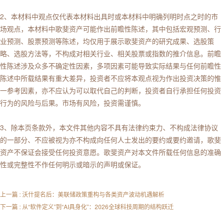
2、本材料中观点仅代表本材料出具时或本材料中明确列明时点之时的市
场观点，本材料中歌斐资产可能作出前瞻性陈述，其中包括宏观预测、行
业预测、股票预测等陈述，均仅用于展示歌斐资产的研究成果、选股策
略、选股方法等，不构成对相关行业、相关股票或指数的推介信息。前瞻
性陈述涉及众多不确定性因素，多项因素可能导致实际结果与任何前瞻性
陈述中所载结果有重大差异，投资者不应将本观点视为作出投资决策的惟
一参考因素，亦不应认为可以取代自己的判断，投资者自行承担任何投资
行为的风险与后果。市场有风险，投资需谨慎。
3、除本页条款外，本文件其他内容不具有法律约束力、不构成法律协议
的一部分、不应被视为亦不构成向任何人士发出的要约或要约邀请，歌斐
资产不保证会接受任何投资意愿。歌斐资产对本文件所载任何信息的准确
性或完整性不作任何明示或暗示的声明或保证。
上一篇 : 沃什提名后：美联储政策重构与各类资产波动机遇解析
下一篇 : 从“软件定义”到“AI具身化”：2026全球科技周期的结构跃迁