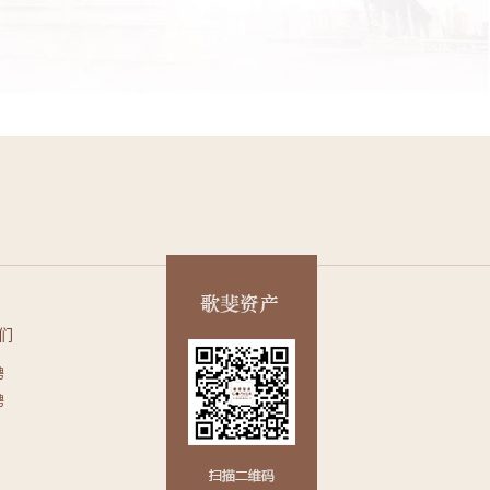
们
聘
聘