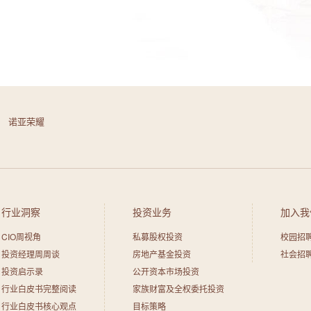
— 友情链接 —
诺亚荣耀
行业洞察
投资业务
加入我
CIO周视角
私募股权投资
校园招
投资经理周周谈
房地产基金投资
社会招
投资启示录
公开资本市场投资
行业白皮书完整阅读
家族财富及全权委托投资
行业白皮书核心观点
目标策略