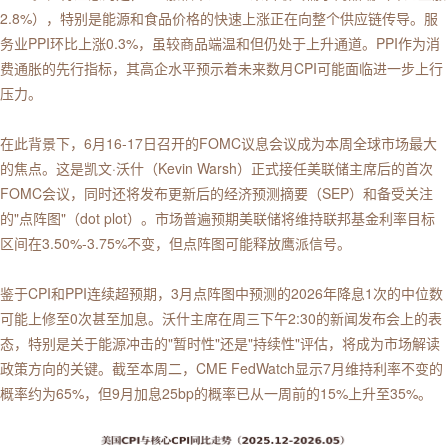
2.8%），特别是能源和食品价格的快速上涨正在向整个供应链传导。服
务业PPI环比上涨0.3%，虽较商品端温和但仍处于上升通道。PPI作为消
费通胀的先行指标，其高企水平预示着未来数月CPI可能面临进一步上行
压力。
在此背景下，6月16-17日召开的FOMC议息会议成为本周全球市场最大
的焦点。这是凯文·沃什（Kevin Warsh）正式接任美联储主席后的首次
FOMC会议，同时还将发布更新后的经济预测摘要（SEP）和备受关注
的"点阵图"（dot plot）。市场普遍预期美联储将维持联邦基金利率目标
区间在3.50%-3.75%不变，但点阵图可能释放鹰派信号。
鉴于CPI和PPI连续超预期，3月点阵图中预测的2026年降息1次的中位数
可能上修至0次甚至加息。沃什主席在周三下午2:30的新闻发布会上的表
态，特别是关于能源冲击的"暂时性"还是"持续性"评估，将成为市场解读
政策方向的关键。截至本周二，CME FedWatch显示7月维持利率不变的
概率约为65%，但9月加息25bp的概率已从一周前的15%上升至35%。