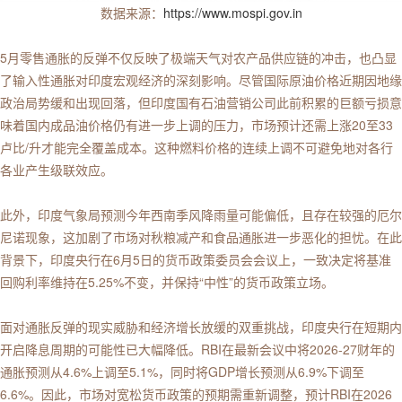
数据来源：
https://www.mospi.gov.in
5月零售通胀的反弹不仅反映了极端天气对农产品供应链的冲击，也凸显
了输入性通胀对印度宏观经济的深刻影响。尽管国际原油价格近期因地缘
政治局势缓和出现回落，但印度国有石油营销公司此前积累的巨额亏损意
味着国内成品油价格仍有进一步上调的压力，市场预计还需上涨20至33
卢比/升才能完全覆盖成本。这种燃料价格的连续上调不可避免地对各行
各业产生级联效应。
此外，印度气象局预测今年西南季风降雨量可能偏低，且存在较强的厄尔
尼诺现象，这加剧了市场对秋粮减产和食品通胀进一步恶化的担忧。在此
背景下，印度央行在6月5日的货币政策委员会会议上，一致决定将基准
回购利率维持在5.25%不变，并保持“中性”的货币政策立场。
面对通胀反弹的现实威胁和经济增长放缓的双重挑战，印度央行在短期内
开启降息周期的可能性已大幅降低。RBI在最新会议中将2026-27财年的
通胀预测从4.6%上调至5.1%，同时将GDP增长预测从6.9%下调至
6.6%。因此，市场对宽松货币政策的预期需重新调整，预计RBI在2026