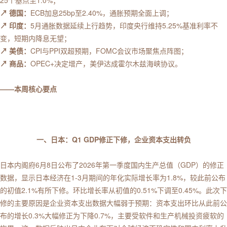
25个基点至1.0%；
↗ 德国：
ECB加息25bp至2.40%，通胀预期全面上调；
↗ 印度：
5月通胀数据延续上行趋势，印度央行维持5.25%基准利率不
变，短期内降息无望；
↗ 美债：
CPI与PPI双超预期，FOMC会议市场聚焦点阵图；
↗ 商品：
OPEC+决定增产，美伊达成霍尔木兹海峡协议。
——本周核心要点
一、日本：Q1 GDP修正下修，企业资本支出转负
日本内阁府6月8日公布了2026年第一季度国内生产总值（GDP）的修正
数据，显示日本经济在1-3月期间的年化实际增长率为1.8%，较此前公布
的初值2.1%有所下修。环比增长率从初值的0.51%下调至0.45%。此次下
修的主要原因是企业资本支出数据大幅弱于预期：资本支出环比从此前公
布的增长0.3%大幅修正为下降0.7%，主要受软件和生产机械投资疲软的