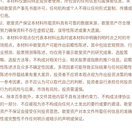
1、本材料仅面向特定投资者使用，所包含的任何信息均属保密信息，未
经歌斐资产事先书面许可，任何机构或个人不得以任何形式复制、传播或
引用。
2、歌斐资产保证本材料所载资料具有可靠的数据来源，歌斐资产尽合理
努力确保资料不存在虚假记载、误导性陈述或重大遗漏。
3、本材料中观点仅代表本材料出具时或本材料中明确列明时点之时的市
场观点，本材料中歌斐资产可能作出前瞻性陈述，其中包括宏观预测、行
业预测、股票预测等陈述，均仅用于展示歌斐资产的研究成果、选股策
略、选股方法等，不构成对相关行业、相关股票或指数的推介信息。前瞻
性陈述涉及众多不确定性因素，多项因素可能导致实际结果与任何前瞻性
陈述中所载结果有重大差异，投资者不应将本观点视为作出投资决策的唯
一参考因素，亦不应认为可以取代自己的判断，投资者自行承担任何投资
行为的风险与后果。市场有风险，投资需谨慎。
4、除本页条款外，本文件其他内容不具有法律约束力、不构成法律协议
的一部分、不应被视为亦不构成向任何人士发出的要约或要约邀请，歌斐
资产不保证会接受任何投资意愿。歌斐资产对本文件所载任何信息的准确
性或完整性不作任何明示或暗示的声明或保证。