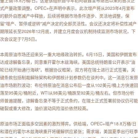
量上调18.8万桶/日。这是该组织自今年初阿联酋宣布退出以来的首次正
式产量政策调整。OPEC+在声明中表示，此次增产将从2023年4月宣布
的额外自愿减产中释放，后续将根据市场条件逐步、灵活地调整，保
留"增产、暂停或逆转"减产决定的全部灵活性。会议还决定将补偿性减产
期限延长至2026年12月底，并建立月度会议机制持续监测市场状况，下
次会议定于7月5日。
本周原油市场还迎来另一重大地缘政治转折。6月15日，美国和伊朗宣布
达成谅解备忘录，同意重开霍尔木兹海峡。美国总统特朗普公开表示"油
轮已经开始通行海峡"。根据协议框架，双方将在瑞士进行正式签署，关
键条款包括制裁解除架构和伊朗核计划参数仍在谈判中。这一消息引发原
油市场剧烈波动：布伦特原油在消息公布后一度从102美元/桶上方快速回
落至95美元/桶附近，WTI从98美元/桶跌至92美元/桶左右。但市场分析
师普遍提醒，谅解备忘录不等于正式条约，在瑞士正式签署前协议仍可能
破裂或重大修改，油价波动风险溢价依然较高。
原油市场正面临多空因素的激烈博弈。供给端，OPEC+增产18.8万桶/日
和潜在的霍尔木兹海峡重开将缓解供应紧张；需求端，美国夏季出行旺季